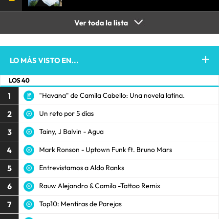
Ver toda la lista
LO MÁS VISTO EN...
LOS 40
1
"Havana" de Camila Cabello: Una novela latina.
2
Un reto por 5 días
3
Tainy, J Balvin - Agua
4
Mark Ronson - Uptown Funk ft. Bruno Mars
5
Entrevistamos a Aldo Ranks
6
Rauw Alejandro & Camilo -Tattoo Remix
7
Top10: Mentiras de Parejas