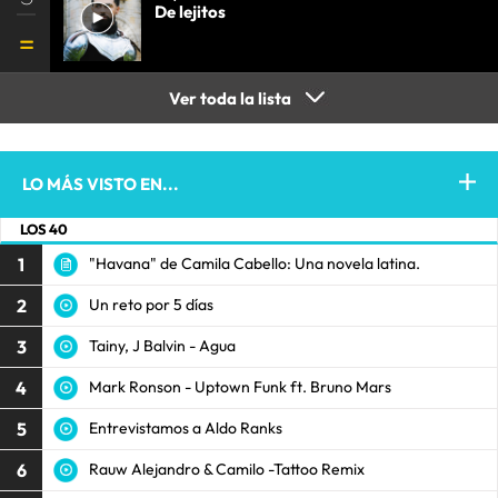
De lejitos
Ver toda la lista
LO MÁS VISTO EN...
LOS 40
1
"Havana" de Camila Cabello: Una novela latina.
2
Un reto por 5 días
3
Tainy, J Balvin - Agua
4
Mark Ronson - Uptown Funk ft. Bruno Mars
5
Entrevistamos a Aldo Ranks
6
Rauw Alejandro & Camilo -Tattoo Remix