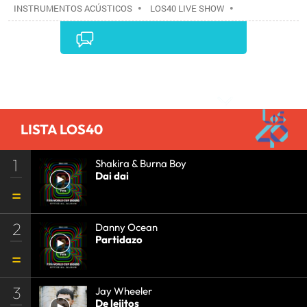
INSTRUMENTOS ACÚSTICOS
•
LOS40 LIVE SHOW
•
CONCIERTOS
•
LOS40
•
EVENTOS MUSICALES
•
PRISA RADIO
•
AGENDA CULTURAL
•
RADIO
•
AGENDA
•
PRISA MEDIA
•
MÚSICA
•
GRUPO
PRISA
•
EVENTOS
•
CULTURA
•
GRUPO
Comentarios
COMUNICACIÓN
•
SOCIEDAD
•
MEDIOS
COMUNICACIÓN
•
COMUNICACIÓN
•
LISTA LOS40
1
Shakira & Burna Boy
Dai dai
2
Danny Ocean
Partidazo
3
Jay Wheeler
De lejitos