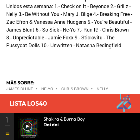
Unidos esta semana: 1.- Check on It - Beyonce 2.- Grillz -
Nelly 3.- Be Without You - Mary J. Blige 4.- Breaking Free -
Zac Efron & Vanessa Anne Hudgens 5.- You're Beautiful -
James Blunt 6.- So Sick - Ne-Yo 7.- Run It! - Chris Brown
8.- Unpredictable - Jamie Foxx 9.- Stickwitu - The
Pussycat Dolls 10.- Unwritten - Natasha Bedingfield
MÁS SOBRE:
JAMES BLUNT
•
NE-YO
•
CHRIS BROWN
•
NELLY
•
LISTA LOS40
1
Shakira & Burna Boy
Dai dai