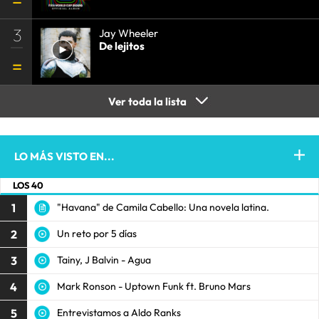
3
Jay Wheeler
De lejitos
Ver toda la lista
LO MÁS VISTO EN...
LOS 40
1
"Havana" de Camila Cabello: Una novela latina.
2
Un reto por 5 días
3
Tainy, J Balvin - Agua
4
Mark Ronson - Uptown Funk ft. Bruno Mars
5
Entrevistamos a Aldo Ranks