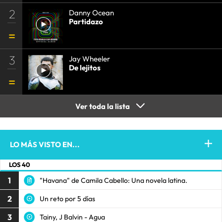
2
Danny Ocean
Partidazo
3
Jay Wheeler
De lejitos
Ver toda la lista
LO MÁS VISTO EN...
LOS 40
1
"Havana" de Camila Cabello: Una novela latina.
2
Un reto por 5 días
3
Tainy, J Balvin - Agua