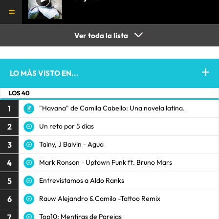
Ver toda la lista
LO MÁS VISTO EN...
LOS 40
1
"Havana" de Camila Cabello: Una novela latina.
2
Un reto por 5 días
3
Tainy, J Balvin - Agua
4
Mark Ronson - Uptown Funk ft. Bruno Mars
5
Entrevistamos a Aldo Ranks
6
Rauw Alejandro & Camilo -Tattoo Remix
7
Top10: Mentiras de Parejas