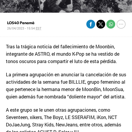
LOS40 Panamá
26/04/2023 - 15:54
EST
Tras la trágica noticia del fallecimiento de Moonbin,
integrante de ASTRO, el mundo K-Pop se ha vestido de
tonos oscuros para compartir el luto de esta pérdida.
La primera agrupación en anunciar la cancelación de sus
actividades de la semana fue BILLLIE, grupo femenino al
que pertenece la hermana menor de MoonBin, MoonSua,
quien además fue nombrada “doliente mayor” del artista.
A este grupo se le unen otras agrupaciones, como
Seventeen, xikers, The Boyz, LE SSERAFIM, iKon, NCT
DoJaeJung, Stray Kids, NewJeans, entre otros, además
de los solistas AGUST D, Solar y IU.