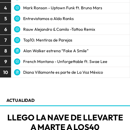
4
Mark Ronson - Uptown Funk ft. Bruno Mars
5
Entrevistamos a Aldo Ranks
6
Rauw Alejandro & Camilo -Tattoo Remix
7
Top10: Mentiras de Parejas
8
Alan Walker estrena “Fake A Smile”
9
French Montana - Unforgettable ft. Swae Lee
10
Diana Villamonte es parte de La Voz México
ACTUALIDAD
LLEGO LA NAVE DE LLEVARTE
A MARTE A LOS40