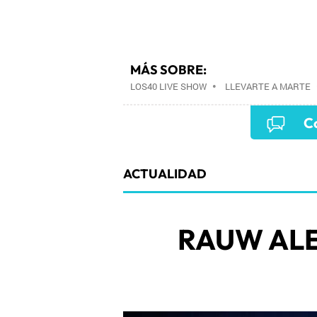
MÁS SOBRE:
LOS40 LIVE SHOW
•
LLEVARTE A MARTE
EVENTOS MUSICALES
•
PRISA RADIO
•
Co
PRISA MEDIA
•
MÚSICA
•
GRUPO PRISA
COMUNICACIÓN
•
SOCIEDAD
•
MEDIOS
ACTUALIDAD
RAUW AL