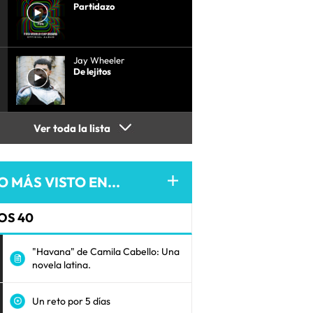
Partidazo
Jay Wheeler
De lejitos
Ver toda la lista
O MÁS VISTO EN...
OS 40
"Havana" de Camila Cabello: Una
novela latina.
Un reto por 5 días