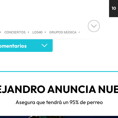
10
•
CONCIERTOS
•
LOS40
•
GRUPOS MÚSICA
•
AGENDA CULTURAL
•
RADIO
•
AGENDA
•
mentarios
•
EVENTOS
•
CULTURA
•
GRUPO
 COMUNICACIÓN
•
COMUNICACIÓN
•
EJANDRO ANUNCIA NUE
Asegura que tendrá un 95% de perreo