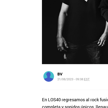
BV
21/08/2023 - 09:38
EST
En LOS40 regresamos al rock fusi
completa y sonidos únicos, llenar