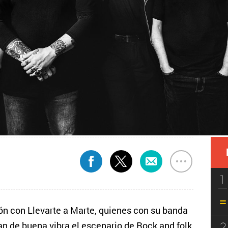
1
ón con Llevarte a Marte, quienes con su banda
2
an de buena vibra el escenario de Rock and folk