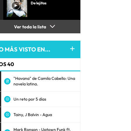
De lejitos
Ver toda la lista
O MÁS VISTO EN...
OS 40
"Havana" de Camila Cabello: Una
novela latina.
Un reto por 5 días
Tainy, J Balvin - Agua
Mark Ronson - Uptown Funk ft.