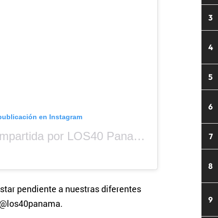
3
4
5
6
publicación en Instagram
Una publicación compartida por LOS40 Panamá (@los40panama)
7
8
star pendiente a nuestras diferentes
9
s @los40panama.