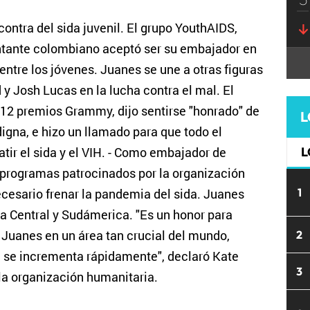
ntra del sida juvenil. El grupo YouthAIDS,
ntante colombiano aceptó ser su embajador en
entre los jóvenes. Juanes se une a otras figuras
 Josh Lucas en la lucha contra el mal. El
12 premios Grammy, dijo sentirse "honrado" de
L
digna, e hizo un llamado para que todo el
ir el sida y el VIH. - Como embajador de
L
 programas patrocinados por la organización
ecesario frenar la pandemia del sida. Juanes
1
a Central y Sudámerica. "Es un honor para
Juanes en un área tan crucial del mundo,
2
a se incrementa rápidamente", declaró Kate
3
 la organización humanitaria.