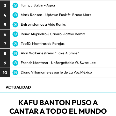
3
Tainy, J Balvin - Agua
4
Mark Ronson - Uptown Funk ft. Bruno Mars
5
Entrevistamos a Aldo Ranks
6
Rauw Alejandro & Camilo -Tattoo Remix
7
Top10: Mentiras de Parejas
8
Alan Walker estrena “Fake A Smile”
9
French Montana - Unforgettable ft. Swae Lee
10
Diana Villamonte es parte de La Voz México
ACTUALIDAD
KAFU BANTON PUSO A
CANTAR A TODO EL MUNDO