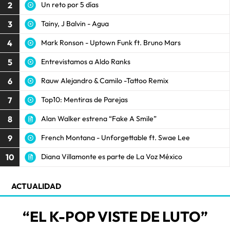
2
Un reto por 5 días
3
Tainy, J Balvin - Agua
4
Mark Ronson - Uptown Funk ft. Bruno Mars
5
Entrevistamos a Aldo Ranks
6
Rauw Alejandro & Camilo -Tattoo Remix
7
Top10: Mentiras de Parejas
8
Alan Walker estrena “Fake A Smile”
9
French Montana - Unforgettable ft. Swae Lee
10
Diana Villamonte es parte de La Voz México
ACTUALIDAD
“EL K-POP VISTE DE LUTO”