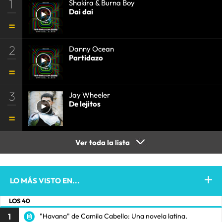
1
Shakira & Burna Boy
Dai dai
2
Danny Ocean
Partidazo
3
Jay Wheeler
De lejitos
Ver toda la lista
LO MÁS VISTO EN...
LOS 40
1
"Havana" de Camila Cabello: Una novela latina.