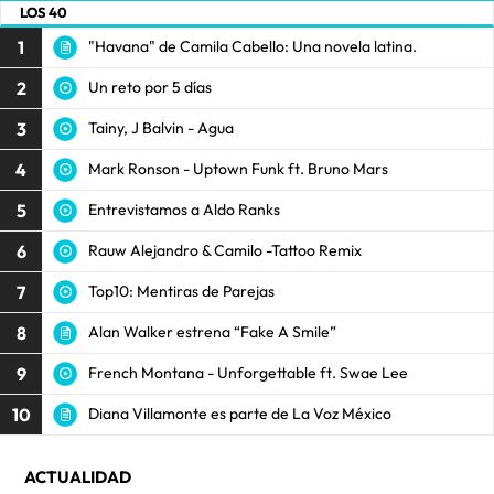
LOS 40
1
"Havana" de Camila Cabello: Una novela latina.
2
Un reto por 5 días
3
Tainy, J Balvin - Agua
4
Mark Ronson - Uptown Funk ft. Bruno Mars
5
Entrevistamos a Aldo Ranks
6
Rauw Alejandro & Camilo -Tattoo Remix
7
Top10: Mentiras de Parejas
8
Alan Walker estrena “Fake A Smile”
9
French Montana - Unforgettable ft. Swae Lee
10
Diana Villamonte es parte de La Voz México
ACTUALIDAD