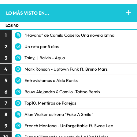
LO MÁS VISTO EN...
LOS 40
1
"Havana" de Camila Cabello: Una novela latina.
2
Un reto por 5 días
3
Tainy, J Balvin - Agua
4
Mark Ronson - Uptown Funk ft. Bruno Mars
5
Entrevistamos a Aldo Ranks
6
Rauw Alejandro & Camilo -Tattoo Remix
7
Top10: Mentiras de Parejas
8
Alan Walker estrena “Fake A Smile”
9
French Montana - Unforgettable ft. Swae Lee
Diana Villamonte es parte de La Voz México