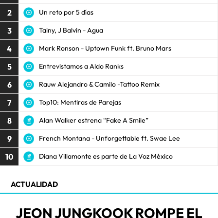
2
Un reto por 5 días
3
Tainy, J Balvin - Agua
4
Mark Ronson - Uptown Funk ft. Bruno Mars
5
Entrevistamos a Aldo Ranks
6
Rauw Alejandro & Camilo -Tattoo Remix
7
Top10: Mentiras de Parejas
8
Alan Walker estrena “Fake A Smile”
9
French Montana - Unforgettable ft. Swae Lee
10
Diana Villamonte es parte de La Voz México
ACTUALIDAD
JEON JUNGKOOK ROMPE EL