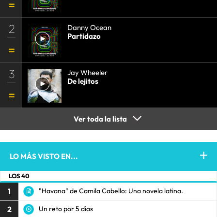
2
Danny Ocean
Partidazo
3
Jay Wheeler
De lejitos
Ver toda la lista
LO MÁS VISTO EN...
LOS 40
1
"Havana" de Camila Cabello: Una novela latina.
2
Un reto por 5 días