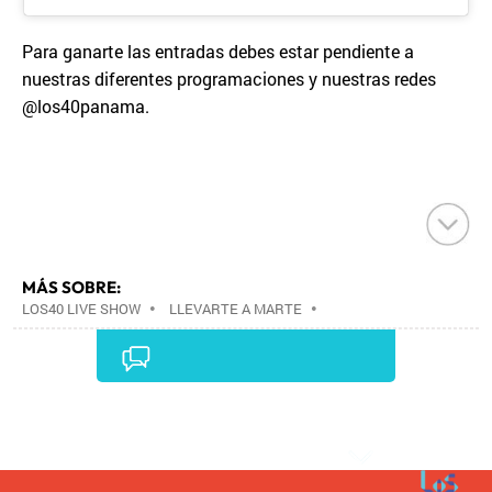
Para ganarte las entradas debes estar pendiente a
nuestras diferentes programaciones y nuestras redes
@los40panama.
MÁS SOBRE:
LOS40 LIVE SHOW
•
LLEVARTE A MARTE
•
CONCIERTOS
•
LOS40
•
GRUPOS MÚSICA
•
EVENTOS MUSICALES
•
PRISA RADIO
•
AGENDA
CULTURAL
•
RADIO
•
AGENDA
•
PRISA MEDIA
•
MÚSICA
•
GRUPO PRISA
•
EVENTOS
•
CULTURA
Comentarios
•
GRUPO COMUNICACIÓN
•
SOCIEDAD
•
MEDIOS
COMUNICACIÓN
•
COMUNICACIÓN
•