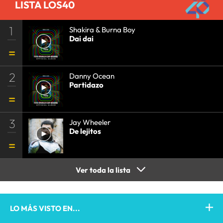
LISTA LOS40
1
Shakira & Burna Boy
Dai dai
2
Danny Ocean
Partidazo
3
Jay Wheeler
De lejitos
Ver toda la lista
LO MÁS VISTO EN...