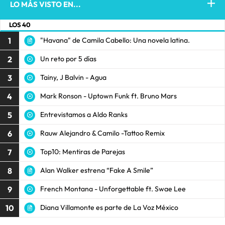
LO MÁS VISTO EN...
LOS 40
1
"Havana" de Camila Cabello: Una novela latina.
2
Un reto por 5 días
3
Tainy, J Balvin - Agua
4
Mark Ronson - Uptown Funk ft. Bruno Mars
5
Entrevistamos a Aldo Ranks
6
Rauw Alejandro & Camilo -Tattoo Remix
7
Top10: Mentiras de Parejas
8
Alan Walker estrena “Fake A Smile”
9
French Montana - Unforgettable ft. Swae Lee
10
Diana Villamonte es parte de La Voz México