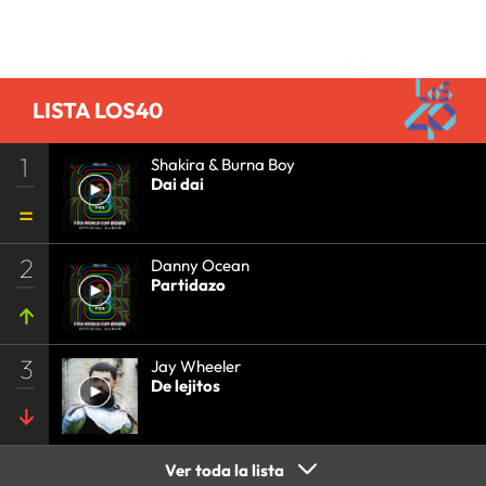
MÚSICA
•
GRUPO PRISA
•
EVENTOS
•
CULTURA
Comentarios
•
GRUPO COMUNICACIÓN
•
SOCIEDAD
•
MEDIOS
COMUNICACIÓN
•
COMUNICACIÓN
•
LISTA LOS40
1
Shakira & Burna Boy
Dai dai
2
Danny Ocean
Partidazo
3
Jay Wheeler
De lejitos
Ver toda la lista