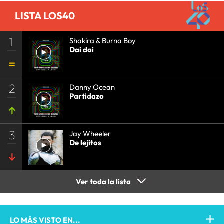
LISTA LOS40
1
Shakira & Burna Boy
Dai dai
2
Danny Ocean
Partidazo
3
Jay Wheeler
De lejitos
Ver toda la lista
LO MÁS VISTO EN...