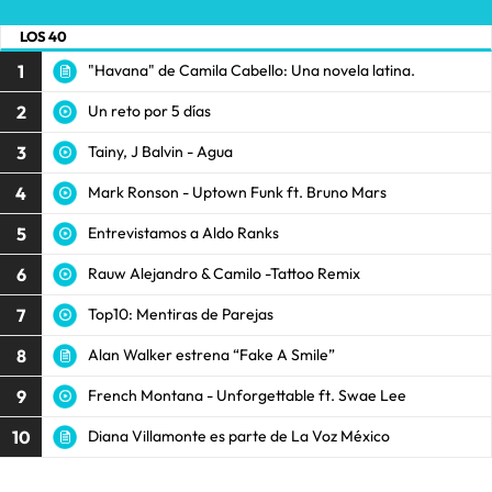
LOS 40
1
"Havana" de Camila Cabello: Una novela latina.
2
Un reto por 5 días
3
Tainy, J Balvin - Agua
4
Mark Ronson - Uptown Funk ft. Bruno Mars
5
Entrevistamos a Aldo Ranks
6
Rauw Alejandro & Camilo -Tattoo Remix
7
Top10: Mentiras de Parejas
8
Alan Walker estrena “Fake A Smile”
9
French Montana - Unforgettable ft. Swae Lee
10
Diana Villamonte es parte de La Voz México