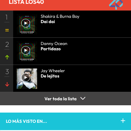
LISTA LOS40
1
Shakira & Burna Boy
Dai dai
2
Danny Ocean
Partidazo
3
Jay Wheeler
De lejitos
Ver toda la lista
LO MÁS VISTO EN...