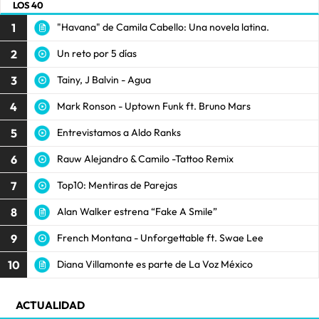
LOS 40
1
"Havana" de Camila Cabello: Una novela latina.
2
Un reto por 5 días
3
Tainy, J Balvin - Agua
4
Mark Ronson - Uptown Funk ft. Bruno Mars
5
Entrevistamos a Aldo Ranks
6
Rauw Alejandro & Camilo -Tattoo Remix
7
Top10: Mentiras de Parejas
8
Alan Walker estrena “Fake A Smile”
9
French Montana - Unforgettable ft. Swae Lee
10
Diana Villamonte es parte de La Voz México
ACTUALIDAD