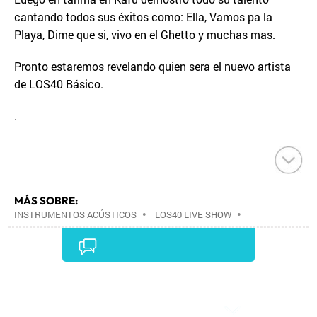
cantando todos sus éxitos como: Ella, Vamos pa la
Playa, Dime que si, vivo en el Ghetto y muchas mas.
Pronto estaremos revelando quien sera el nuevo artista
de LOS40 Básico.
.
MÁS SOBRE:
INSTRUMENTOS ACÚSTICOS
•
LOS40 LIVE SHOW
•
CONCIERTOS
•
LOS40
•
EVENTOS MUSICALES
•
PRISA RADIO
•
AGENDA CULTURAL
•
RADIO
•
AGENDA
•
PRISA MEDIA
•
MÚSICA
•
GRUPO
PRISA
•
EVENTOS
•
CULTURA
•
GRUPO
Comentarios
COMUNICACIÓN
•
SOCIEDAD
•
MEDIOS
COMUNICACIÓN
•
COMUNICACIÓN
•