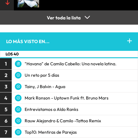
Ver toda la lista
LO MÁS VISTO EN...
LOS 40
1
"Havana" de Camila Cabello: Una novela latina.
2
Un reto por 5 días
3
Tainy, J Balvin - Agua
4
Mark Ronson - Uptown Funk ft. Bruno Mars
5
Entrevistamos a Aldo Ranks
6
Rauw Alejandro & Camilo -Tattoo Remix
7
Top10: Mentiras de Parejas