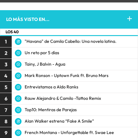
LO MÁS VISTO EN...
LOS 40
1
"Havana" de Camila Cabello: Una novela latina.
2
Un reto por 5 días
3
Tainy, J Balvin - Agua
4
Mark Ronson - Uptown Funk ft. Bruno Mars
5
Entrevistamos a Aldo Ranks
6
Rauw Alejandro & Camilo -Tattoo Remix
7
Top10: Mentiras de Parejas
8
Alan Walker estrena “Fake A Smile”
9
French Montana - Unforgettable ft. Swae Lee