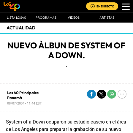
EN DIRECTO
LISTA LOS40
PROGRAMAS
VIDEOS
ARTISTAS
ACTUALIDAD
NUEVO ÀLBUN DE SYSTEM OF
A DOWN.
.
Los 40 Principales
Panamá
08/07/2004 - 11:44
EST
System of a Down ocuparon su estudio casero en el área
de Los Angeles para preparar la grabación de su nuevo