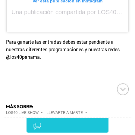
Ver esta publicación en Instagram
Una publicación compartida por LOS40 Panamá (@los40panama)
Para ganarte las entradas debes estar pendiente a
nuestras diferentes programaciones y nuestras redes
@los40panama.
MÁS SOBRE:
LOS40 LIVE SHOW
•
LLEVARTE A MARTE
•
CONCIERTOS
•
LOS40
•
GRUPOS MÚSICA
•
EVENTOS MUSICALES
•
PRISA RADIO
•
AGENDA
CULTURAL
•
RADIO
•
AGENDA
•
PRISA MEDIA
•