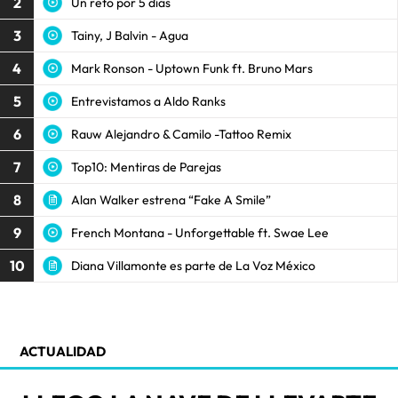
2
Un reto por 5 días
3
Tainy, J Balvin - Agua
4
Mark Ronson - Uptown Funk ft. Bruno Mars
5
Entrevistamos a Aldo Ranks
6
Rauw Alejandro & Camilo -Tattoo Remix
7
Top10: Mentiras de Parejas
8
Alan Walker estrena “Fake A Smile”
9
French Montana - Unforgettable ft. Swae Lee
10
Diana Villamonte es parte de La Voz México
ACTUALIDAD