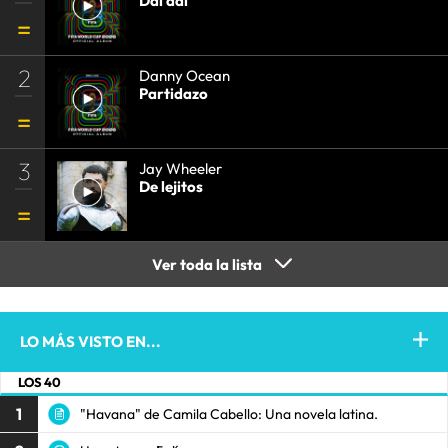
Dai dai
2
Danny Ocean
Partidazo
3
Jay Wheeler
De lejitos
Ver toda la lista
LO MÁS VISTO EN...
LOS 40
1
"Havana" de Camila Cabello: Una novela latina.