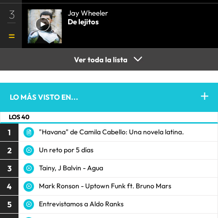
3
Jay Wheeler
De lejitos
Ver toda la lista
LO MÁS VISTO EN...
LOS 40
1
"Havana" de Camila Cabello: Una novela latina.
2
Un reto por 5 días
3
Tainy, J Balvin - Agua
4
Mark Ronson - Uptown Funk ft. Bruno Mars
5
Entrevistamos a Aldo Ranks