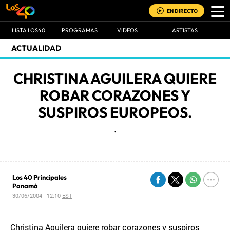
EN DIRECTO
LISTA LOS40
PROGRAMAS
VIDEOS
ARTISTAS
ACTUALIDAD
CHRISTINA AGUILERA QUIERE
ROBAR CORAZONES Y
SUSPIROS EUROPEOS.
.
Los 40 Principales
Panamá
30/06/2004 - 12:10
EST
Christina Aguilera quiere robar corazones y suspiros