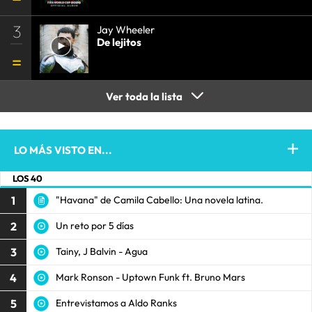
3
Jay Wheeler
De lejitos
Ver toda la lista
LO MÁS VISTO EN...
LOS 40
1
"Havana" de Camila Cabello: Una novela latina.
2
Un reto por 5 días
3
Tainy, J Balvin - Agua
4
Mark Ronson - Uptown Funk ft. Bruno Mars
5
Entrevistamos a Aldo Ranks