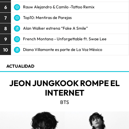
6
Rauw Alejandro & Camilo -Tattoo Remix
7
Top10: Mentiras de Parejas
8
Alan Walker estrena “Fake A Smile”
9
French Montana - Unforgettable ft. Swae Lee
10
Diana Villamonte es parte de La Voz México
ACTUALIDAD
JEON JUNGKOOK ROMPE EL
INTERNET
BTS