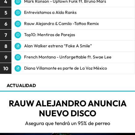
4
Mark Ronson - Uptown Funk ft. Bruno Mars
5
Entrevistamos a Aldo Ranks
6
Rauw Alejandro & Camilo -Tattoo Remix
7
Top10: Mentiras de Parejas
8
Alan Walker estrena “Fake A Smile”
9
French Montana - Unforgettable ft. Swae Lee
10
Diana Villamonte es parte de La Voz México
ACTUALIDAD
RAUW ALEJANDRO ANUNCIA
NUEVO DISCO
Asegura que tendrá un 95% de perreo