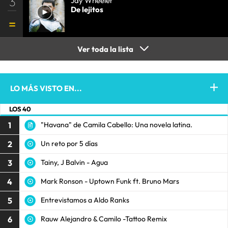
3
Jay Wheeler
De lejitos
Ver toda la lista
LO MÁS VISTO EN...
LOS 40
1
"Havana" de Camila Cabello: Una novela latina.
2
Un reto por 5 días
3
Tainy, J Balvin - Agua
4
Mark Ronson - Uptown Funk ft. Bruno Mars
5
Entrevistamos a Aldo Ranks
6
Rauw Alejandro & Camilo -Tattoo Remix