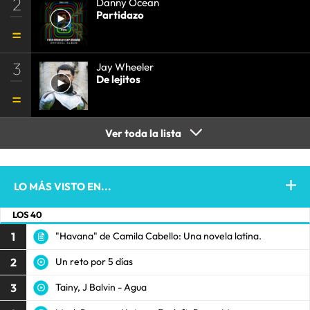
2
Danny Ocean
Partidazo
3
Jay Wheeler
De lejitos
Ver toda la lista
LO MÁS VISTO EN...
LOS 40
1
"Havana" de Camila Cabello: Una novela latina.
2
Un reto por 5 días
3
Tainy, J Balvin - Agua