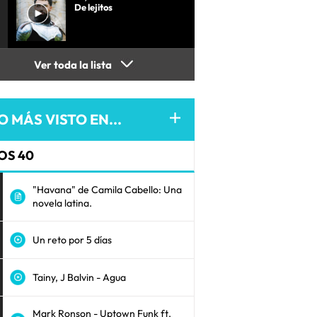
De lejitos
Ver toda la lista
O MÁS VISTO EN...
OS 40
"Havana" de Camila Cabello: Una
novela latina.
Un reto por 5 días
Tainy, J Balvin - Agua
Mark Ronson - Uptown Funk ft.