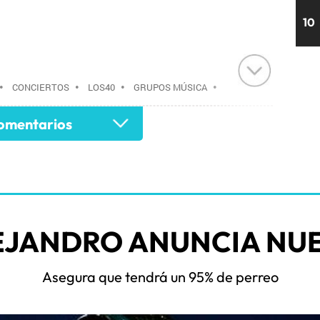
10
•
CONCIERTOS
•
LOS40
•
GRUPOS MÚSICA
•
AGENDA CULTURAL
•
RADIO
•
AGENDA
•
mentarios
•
EVENTOS
•
CULTURA
•
GRUPO
 COMUNICACIÓN
•
COMUNICACIÓN
•
EJANDRO ANUNCIA NUE
Asegura que tendrá un 95% de perreo