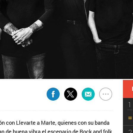
1
ón con Llevarte a Marte, quienes con su banda
2
an de buena vibra el escenario de Rock and folk