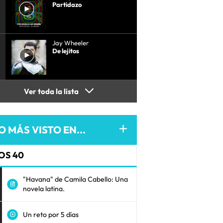
Partidazo
Jay Wheeler
De lejitos
Ver toda la lista
O MÁS VISTO EN...
OS 40
"Havana" de Camila Cabello: Una
novela latina.
Un reto por 5 días