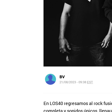
BV
21/08/2023 - 09:38
EST
En LOS40 regresamos al rock fusi
completa y sonidos únicos, llenar