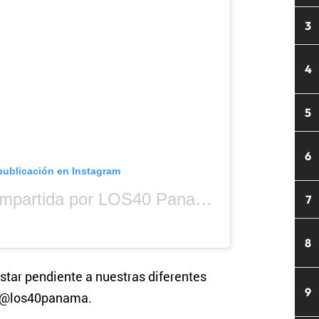
3
4
5
6
publicación en Instagram
Una publicación compartida por LOS40 Panamá (@los40panama)
7
8
star pendiente a nuestras diferentes
9
s @los40panama.