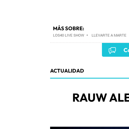
MÁS SOBRE:
LOS40 LIVE SHOW
•
LLEVARTE A MARTE
EVENTOS MUSICALES
•
PRISA RADIO
•
Co
PRISA MEDIA
•
MÚSICA
•
GRUPO PRISA
COMUNICACIÓN
•
SOCIEDAD
•
MEDIOS
ACTUALIDAD
RAUW AL