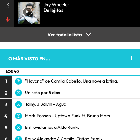
3
Jay Wheeler
De lejitos
Ver toda la lista
LO MÁS VISTO EN...
LOS 40
1
"Havana" de Camila Cabello: Una novela latina.
2
Un reto por 5 días
3
Tainy, J Balvin - Agua
4
Mark Ronson - Uptown Funk ft. Bruno Mars
5
Entrevistamos a Aldo Ranks
6
Rauw Alejandro & Camilo -Tattoo Remix