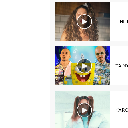
TINI,
TAINY
KAROL