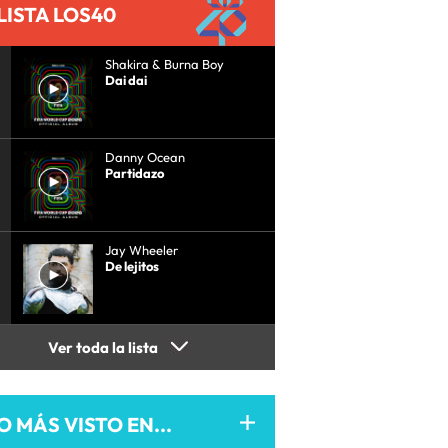
LISTA LOS40
Shakira & Burna Boy
Dai dai
Danny Ocean
Partidazo
Jay Wheeler
De lejitos
Ver toda la lista
O MÁS VISTO EN...