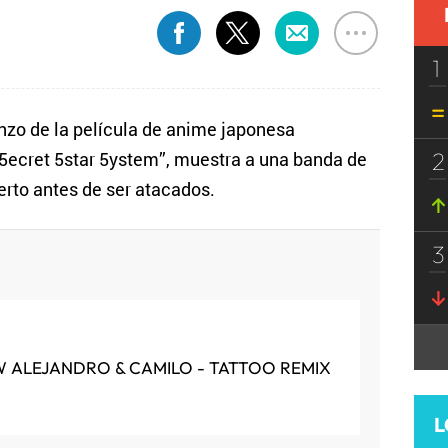
1
zo de la película de anime japonesa
2
e 5ecret 5star 5ystem”, muestra a una banda de
erto antes de ser atacados.
3
 ALEJANDRO & CAMILO - TATTOO REMIX
L