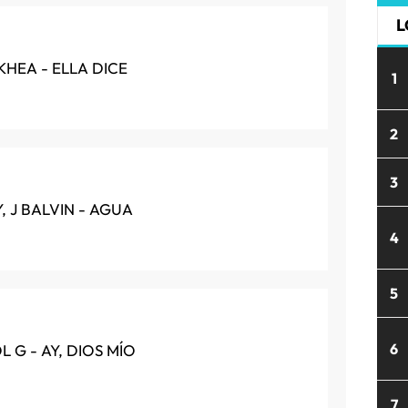
L
 KHEA - ELLA DICE
1
2
3
, J BALVIN - AGUA
4
5
6
 G - AY, DIOS MÍO
7