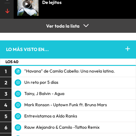
De lejitos
Ver toda la lista
LO MÁS VISTO EN...
LOS 40
1
"Havana" de Camila Cabello: Una novela latina.
2
Un reto por 5 días
3
Tainy, J Balvin - Agua
4
Mark Ronson - Uptown Funk ft. Bruno Mars
5
Entrevistamos a Aldo Ranks
6
Rauw Alejandro & Camilo -Tattoo Remix