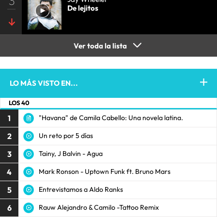
3
De lejitos
Ver toda la lista
LO MÁS VISTO EN...
LOS 40
1
"Havana" de Camila Cabello: Una novela latina.
2
Un reto por 5 días
3
Tainy, J Balvin - Agua
4
Mark Ronson - Uptown Funk ft. Bruno Mars
5
Entrevistamos a Aldo Ranks
6
Rauw Alejandro & Camilo -Tattoo Remix