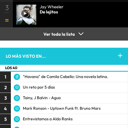
3
Jay Wheeler
De lejitos
Ver toda la lista
LO MÁS VISTO EN...
LOS 40
1
"Havana" de Camila Cabello: Una novela latina.
2
Un reto por 5 días
3
Tainy, J Balvin - Agua
4
Mark Ronson - Uptown Funk ft. Bruno Mars
5
Entrevistamos a Aldo Ranks