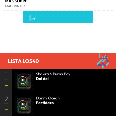
MÁS SOBRE:
MADONNA
•
Comentarios
LISTA LOS40
1
Shakira & Burna Boy
Dai dai
2
Danny Ocean
Partidazo